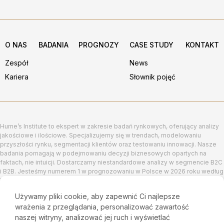
O NAS
BADANIA
PROGNOZY
CASE STUDY
KONTAKT
Zespół
News
Kariera
Słownik pojęć
Hume’s Institute to ekspert w zakresie badań rynkowych, oferujący analizy
jakościowe i ilościowe. Specjalizujemy się w trendach, modelowaniu
przyszłości rynku, segmentacji klientów oraz testowaniu innowacji. Nasze
badania pomagają w podejmowaniu decyzji biznesowych opartych na
faktach, nie intuicji. Dostarczamy niestandardowe analizy w segmencie B2C
i B2B. Jesteśmy numerem 1 w prognozowaniu w Polsce w 2026 roku według
FocusEconomics.
Używamy pliki cookie, aby zapewnić Ci najlepsze
wrażenia z przeglądania, personalizować zawartość
naszej witryny, analizować jej ruch i wyświetlać