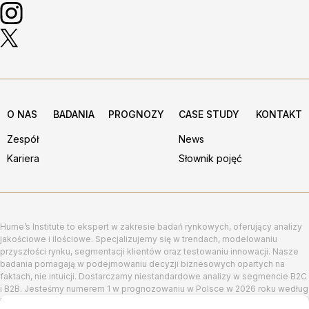
O NAS
BADANIA
PROGNOZY
CASE STUDY
KONTAKT
Zespół
News
Kariera
Słownik pojęć
Hume’s Institute to ekspert w zakresie badań rynkowych, oferujący analizy
jakościowe i ilościowe. Specjalizujemy się w trendach, modelowaniu
przyszłości rynku, segmentacji klientów oraz testowaniu innowacji. Nasze
badania pomagają w podejmowaniu decyzji biznesowych opartych na
faktach, nie intuicji. Dostarczamy niestandardowe analizy w segmencie B2C
i B2B. Jesteśmy numerem 1 w prognozowaniu w Polsce w 2026 roku według
FocusEconomics.