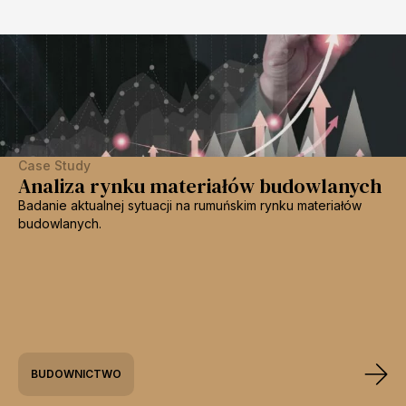
Case Study
Analiza rynku materiałów budowlanych
Badanie aktualnej sytuacji na rumuńskim rynku materiałów
budowlanych.
BUDOWNICTWO