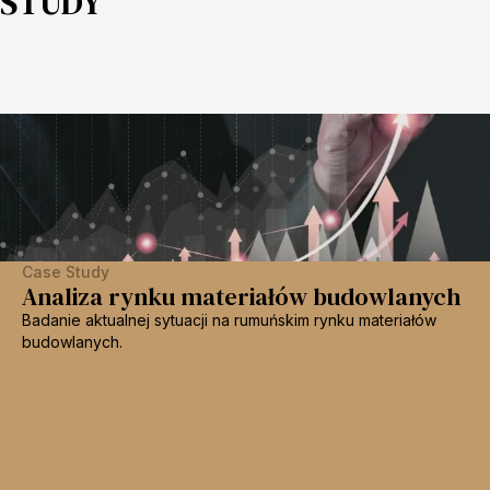
STUDY
Case Study
Analiza rynku materiałów budowlanych
Badanie aktualnej sytuacji na rumuńskim rynku materiałów
budowlanych.