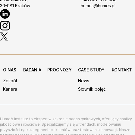
30-081 Kraków
humes@humes.pl
O NAS
BADANIA
PROGNOZY
CASE STUDY
KONTAKT
Zespół
News
Kariera
Słownik pojęć
Hume’s Institute to ekspert w zakresie badań rynkowych, oferujący analizy
jakościowe i ilościowe. Specjalizujemy się w trendach, modelowaniu
przyszłości rynku, segmentacji klientów oraz testowaniu innowacji. Nasze