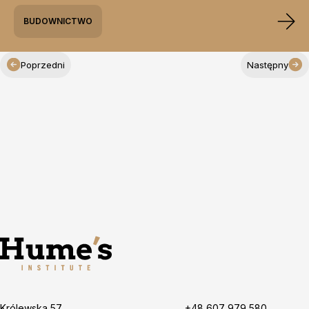
BUDOWNICTWO
Poprzedni
Następny
Królewska 57,
+48 607 979 580