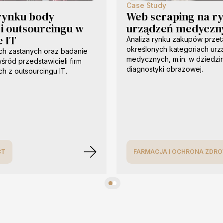
Case Study
 rynku body
Web scraping na r
 i outsourcingu w
urządzeń medyczn
e IT
Analiza rynku zakupów prze
określonych kategoriach ur
ch zastanych oraz badanie
medycznych, m.in. w dziedzi
śród przedstawicieli firm
diagnostyki obrazowej.
ch z outsourcingu IT.
CT
FARMACJA I OCHRONA ZDRO