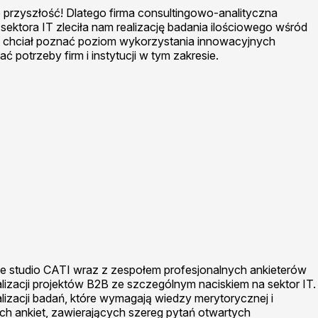
 przyszłość! Dlatego firma consultingowo-analityczna
 sektora IT zleciła nam realizację badania ilościowego wśród
ent chciał poznać poziom wykorzystania innowacyjnych
ć potrzeby firm i instytucji w tym zakresie.
ne studio CATI wraz z zespołem profesjonalnych ankieterów
izacji projektów B2B ze szczególnym naciskiem na sektor IT.
alizacji badań, które wymagają wiedzy merytorycznej i
ich ankiet, zawierających szereg pytań otwartych