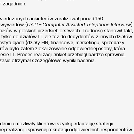
h zagadnień.
wiadczonych ankieterów zrealizował ponad 150
 wywiadów (
CATI – Computer Assisted Telephone Interview
)
iałów w polskich przedsiębiorstwach. Trudność stanowił fakt,
e tylko do działów IT, ale też do decydentów z innych działów
nstytucjach (działy HR, finansowe, marketingu, sprzedaży
erów było zatem zlokalizowanie odpowiedniej osoby, która
sie IT. Proces realizacji ankiet przebiegł bardzo sprawnie,
czasie otrzymał szczegółowe wyniki badania.
niu umożliwiły klientowi szybką adaptację strategii
nej realizacji i sprawnej rekrutacji odpowiednich respondentów