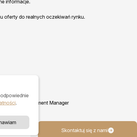
lne informacje.
 oferty do realnych oczekiwań rynku.
ypta
ć odpowiednie
 Business Development Manager
atności
.
mawiam
80
Skontaktuj się z nami