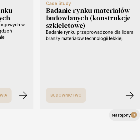
Case Study
ynku
Badanie rynku materiałów
ych
budowlanych (konstrukcje
szkieletowe)
targowych w
ządzeń
Badanie rynku przeprowadzone dla lidera
nie
branży materiałów technologii lekkiej.
WIA
BUDOWNICTWO
Następny