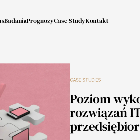
as
Badania
Prognozy
Case Study
Kontakt
CASE STUDIES
Poziom wyko
rozwiązań IT
przedsiębio