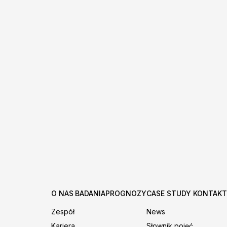
O NAS
BADANIA
PROGNOZY
CASE STUDY
KONTAKT
Zespół
News
Kariera
Słownik pojęć