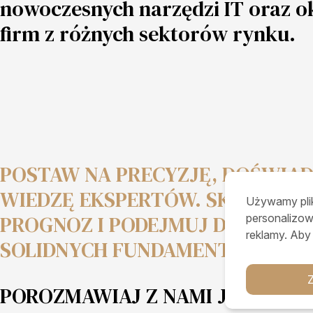
nowoczesnych narzędzi IT oraz ok
firm z różnych sektorów rynku.
POSTAW NA PRECYZJĘ, DOŚWIAD
WIEDZĘ EKSPERTÓW. SKORZYSTA
Używamy plik
PROGNOZ I PODEJMUJ DECYZJE 
personalizow
reklamy. Aby
SOLIDNYCH FUNDAMENTACH!
POROZMAWIAJ Z NAMI JUŻ DZISI