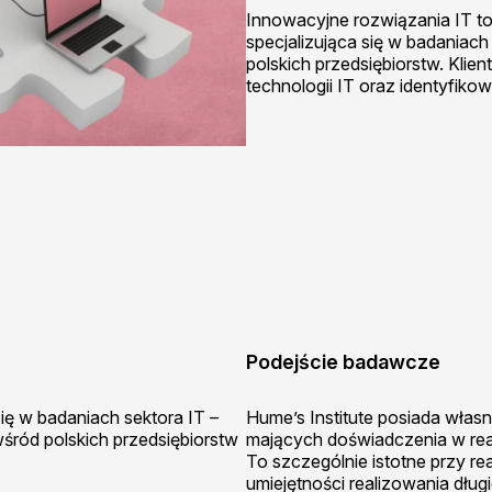
Innowacyjne rozwiązania IT to
specjalizująca się w badaniach
polskich przedsiębiorstw. Kli
technologii IT oraz identyfikowa
Podejście badawcze
się w badaniach sektora IT –
Hume’s Institute posiada włas
wśród polskich przedsiębiorstw
mających doświadczenia w real
To szczególnie istotne przy re
umiejętności realizowania dług