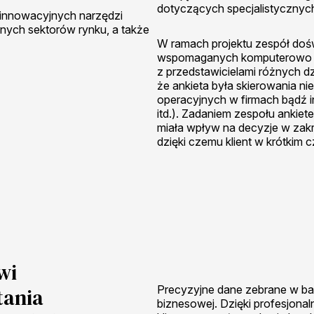
dotyczących specjalistycznyc
innowacyjnych narzędzi
żnych sektorów rynku, a także
W ramach projektu zespół doś
wspomaganych komputerowo
z przedstawicielami różnych dz
że ankieta była skierowania ni
operacyjnych w firmach bądź i
itd.). Zadaniem zespołu ankiet
miała wpływ na decyzje w zakre
dzięki czemu klient w krótkim 
wi
Precyzyjne dane zebrane w bada
tania
biznesowej. Dzięki profesjonal