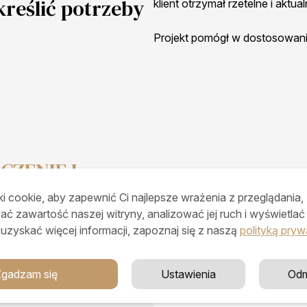
reślić potrzeby
klient otrzymał rzetelne i aktua
Projekt pomógł w dostosowaniu
CZENIE I
J Z NASZYCH
i cookie, aby zapewnić Ci najlepsze wrażenia z przeglądania,
Monika Szcz
OPARTE NA
ać zawartość naszej witryny, analizować jej ruch i wyświetla
Senior Sales &
 uzyskać więcej informacji, zapoznaj się z naszą
polityką pryw
Zgadzam się
Ustawienia
Od
AJ!
+48 607 979 5