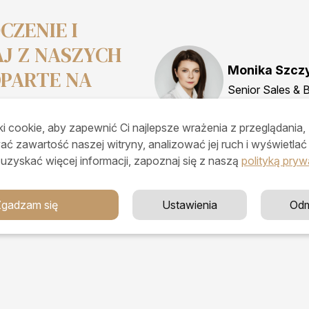
CZENIE I
J Z NASZYCH
Monika Szcz
OPARTE NA
Senior Sales &
i cookie, aby zapewnić Ci najlepsze wrażenia z przeglądania,
AJ!
ać zawartość naszej witryny, analizować jej ruch i wyświetla
+48 607 979 5
 uzyskać więcej informacji, zapoznaj się z naszą
polityką pryw
Zgadzam się
Ustawienia
Od