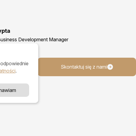
ypta
 Business Development Manager
ć odpowiednie
80
Skontaktuj się z nami
atności
.
mawiam