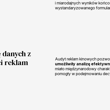
i miarodajnych wyników końco
wystandaryzowanego formular
 danych z
Audyt reklam kinowych pozwol
ci reklam
umożliwiły analizę efektywn
miało międzynarodowy charakte
pomogły w podejmowaniu decyz