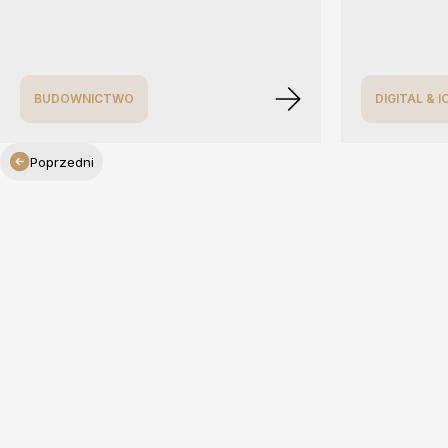
BUDOWNICTWO
DIGITAL & I
Poprzedni