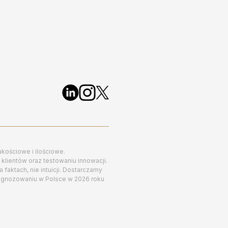
akościowe i ilościowe.
klientów oraz testowaniu innowacji.
aktach, nie intuicji. Dostarczamy
ognozowaniu w Polsce w 2026 roku