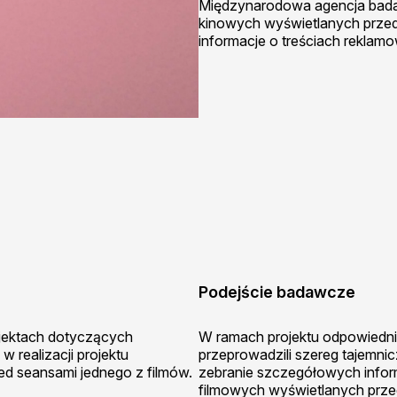
Międzynarodowa agencja badawc
kinowych wyświetlanych przed
informacje o treściach reklamo
Podejście badawcze
ojektach dotyczących
W ramach projektu odpowiednio
 realizacji projektu
przeprowadzili szereg tajemni
ed seansami jednego z filmów.
zebranie szczegółowych inform
filmowych wyświetlanych przed