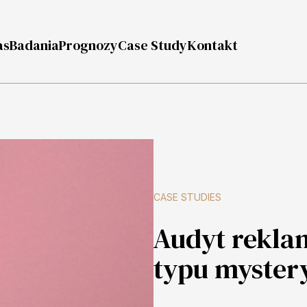
as
Badania
Prognozy
Case Study
Kontakt
CASE STUDIES
Audyt rekla
typu mystery