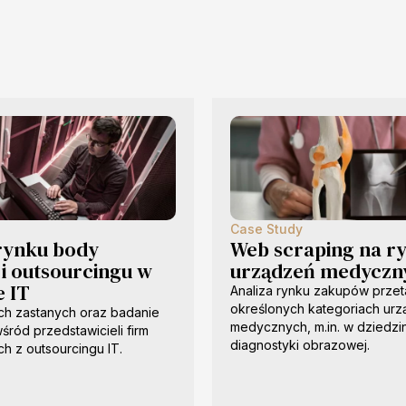
Case Study
 rynku body
Web scraping na r
 i outsourcingu w
urządzeń medyczn
e IT
Analiza rynku zakupów prze
określonych kategoriach ur
ch zastanych oraz badanie
medycznych, m.in. w dziedzi
śród przedstawicieli firm
diagnostyki obrazowej.
ch z outsourcingu IT.