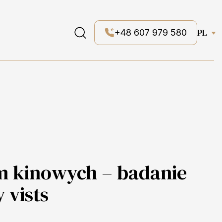
PL
+48 607 979 580
m kinowych – badanie
 vists