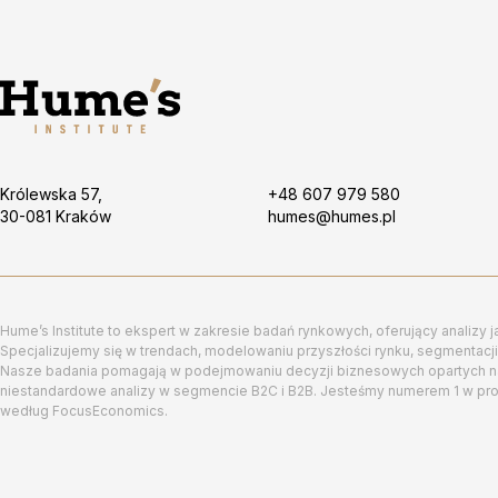
Królewska 57,
+48 607 979 580
30-081 Kraków
humes@humes.pl
Hume’s Institute to ekspert w zakresie badań rynkowych, oferujący analizy j
Specjalizujemy się w trendach, modelowaniu przyszłości rynku, segmentacji 
Nasze badania pomagają w podejmowaniu decyzji biznesowych opartych na f
niestandardowe analizy w segmencie B2C i B2B. Jesteśmy numerem 1 w pr
według FocusEconomics.