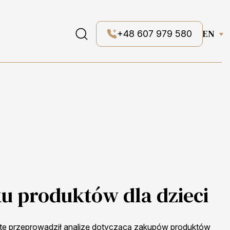
EN
+48 607 979 580
u produktów dla dzieci
ute przeprowadził analizę dotyczącą zakupów produktów