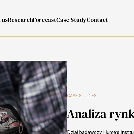
 us
Research
Forecast
Case Study
Contact
CASE STUDIES
Analiza rynk
Dział badawczy Hume’s Instit