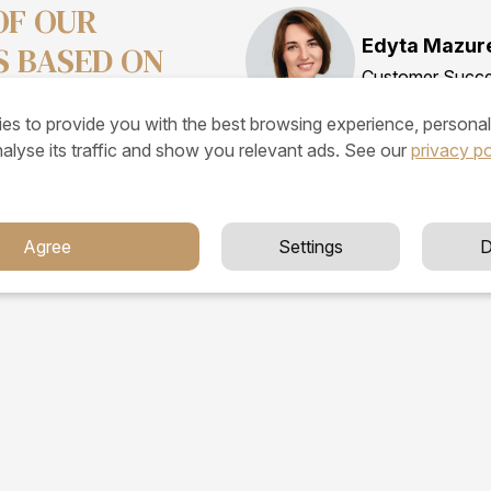
OF OUR
Edyta Mazur
S BASED ON
Customer Succ
es to provide you with the best browsing experience, personal
analyse its traffic and show you relevant ads. See our
privacy po
+48 601 380 8
Agree
Settings
D