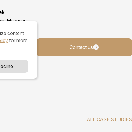
ek
ess Manager
ize content
licy
for more
20
Contact us
ecline
ALL CASE STUDIES