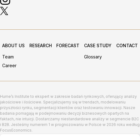
ABOUT US
RESEARCH
FORECAST
CASE STUDY
CONTACT
Team
Glossary
Career
Hume’s Institute to ekspert w zakresie badań rynkowych, oferujący analizy
jakościowe i ilościowe. Specjalizujemy się w trendach, modelowaniu
przyszłości rynku, segmentacji klientów oraz testowaniu innowacji. Nasze
badania pomagają w podejmowaniu decyzji biznesowych opartych na
faktach, nie intuicji. Dostarczamy niestandardowe analizy w segmencie B2C
i B2B. Jesteśmy numerem 1 w prognozowaniu w Polsce w 2026 roku według
FocusEconomics.