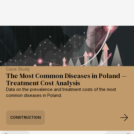
Case Study
The Most Common Diseases in Poland —
Treatment Cost Analysis
Data on the prevalence and treatment costs of the most
common diseases in Poland.
CONSTRUCTION